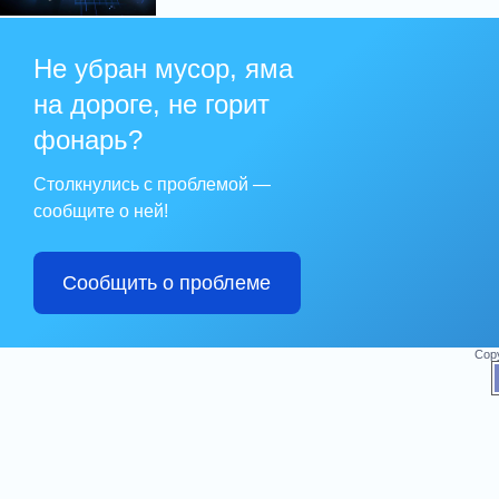
Не убран мусор, яма
на дороге, не горит
фонарь?
Столкнулись с проблемой —
сообщите о ней!
Сообщить о проблеме
Cop