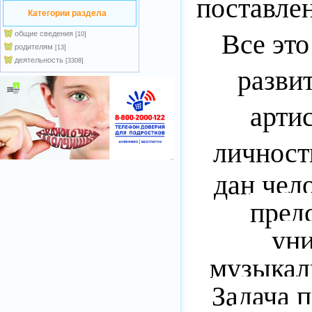
поставлен
Категории раздела
Все это
общие сведения
[10]
родителям
[13]
деятельность
[3308]
развит
артис
личност
дан чел
пред
ун
музыкал
Задача п