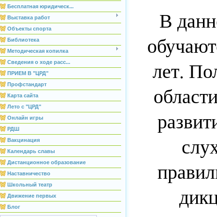
Бесплатная юридическ...
В данн
Выставка работ
Объекты спорта
обучаютс
Библиотека
Методическая копилка
лет. По
Сведения о ходе расс...
ПРИЕМ В "ЦРД"
Профстандарт
области
Карта сайта
Лето с "ЦРД"
развит
Онлайн игры
РДШ
слу
Вакцинация
Календарь славы
правил
Дистанционное образование
Наставничество
Школьный театр
дикц
Движение первых
Блог